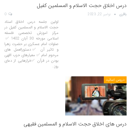
درس اخلاق حجت الاسلام و المسلمین کفیل
باقری
نوامبر 22, 2023
0
اولین جلسه درس اخلاق استاد
حجت الاسلام و المسلمین کفیل در
مرکز اموزش تخصصی فلسفه
اسلامی مورخه 30 آبان 1402 ✅
صلوات امام عسکری بر حضرت زهرا
و تاثیر آن ✅دستورالعمل های
مرحوم امام ✅ معیارهای حزب اللهی
بودن در قرآن ✅فرازهایی از دعای
روز…
دروس اساتید
درس های اخلاق حجت الاسلام و المسلمین فقیهی