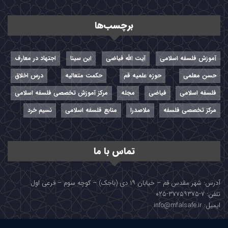
برچسب‌ها
آموزش فلسفه اسلامی
آیت الله فیاضی
ابن سینا
اجتهاد در معارف
حسن معلمی
حوزه علمیه قم
حکمت متعالیه
درس اخلاق
فلسفه اسلامی
فیاضی
مجله
مرکز آموزش تخصصی فلسفه اسلامی
مرکز تخصصی فلسفه
ملاصدرا
منابع فلسفه اسلامی
نسیم خرد
تماس با ما
آدرس: شهر مقدس قم – خیابان ۱۹ دی (باجک) – کوچه سوم – فرعی اول
تلفن: ۷-۳۷۷۵۹۳۷۵-۰۲۵
ایمیل: info@mfalsafe.ir