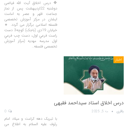
🔷 درس اخلاق آیت الله فیاضی
دوشنبه 22اردیبهشت پس از نماز
جماعت ظهر و عصر به امامت
ایشان در مرکز آموزش تخصصی
فلسفه اسلامی برگزار می گردد. 🔹
خیابان 19دی (باجک) کوچه3 دست
راست فرعي اول، دست چب فرعي
اول مدرسه مهدیه (مرکز آموزش
تخصصی فلسفه…
اخبار
درس اخلاق استاد سیداحمد فقیهی
باقری
مه 5, 2025
0
با تبریک دهه کرامت و میلاد امام
رئوف علیه السلام به اطلاع می