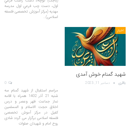
(باجک) کوچه3 دست راست فرعي
اول، دست چب فرعي اول مدرسه
مهدیه (مرکز آموزش تخصصی فلسفه
اسلامی)…
اخبار
شهید گمنام خوش آمدی
باقری
دسامبر 11, 2023
0
مراسم استقبال از شهید گمنام سه
شنبه 21 آذر 1402 همراه با اقامه
نماز جماعت ظهر وعصر و درس
اخلاق حجت الاسلام و المسلمین
کفیل در مرکز آموش تخصصی
فلسفه اسلامی برگزار می گردد شادی
روح امام و شهیدان صلوات