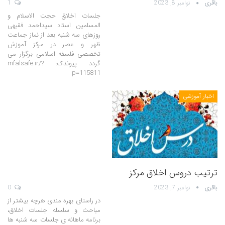
باقری
نوامبر 8, 2023
1
جلسات اخلاق حجت الاسلام و
المسلمین استاد سیداحمد فقیهی
روزهای سه شنبه بعد از نماز جماعت
ظهر و عصر در مرکز آموزش
تخصصی فلسفه اسلامی برگزار می
گردد پیوندک: mfalsafe.ir/?
p=115811
اخبار آموزشی
ترتیب دروس اخلاق مرکز
باقری
نوامبر 7, 2023
0
در راستای بهره مندی هرچه بیشتر از
مباحث و سلسله جلسات اخلاق،
برنامه ماهانه ی جلسات سه شنبه ها