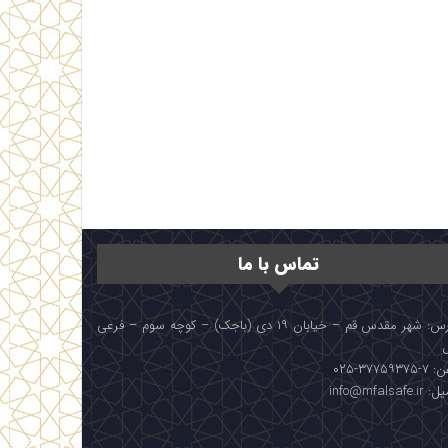
تماس با ما
آدرس: شهر مقدس قم – خیابان ۱۹ دی (باجک) – کوچه سوم – فرعی
۳۷۷۵۹۳۷۵-۰۲۵
info@mfalsafe.i