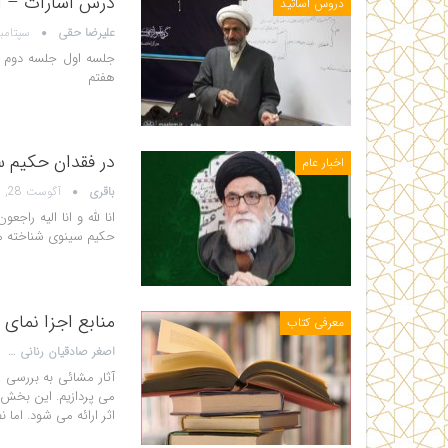
درس اشارات – اس
دروس اساتید
علیرضا حقی
سپتامبر 6, 2
جلسه اول جلسه دوم 
هفتم
در فقدان حکیم 
اخبار عام
باقری
آگوست 28, 2022
انا لله و انا الیه ر
حکیم سینوی شناخته می
منابع اجزا نمای
معرفی کتاب
اصغر صادقیان رنانی
آثار مشائی
به بررسی 
می پردازیم. این بخش 
اثر ارائه می شود. اما ن