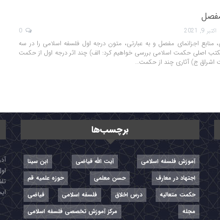
مفصل
اکتبر 9, 2021
0
، منابع اجزانمای مفصل و به عبارتی، متون درجه اول فلسفه اسلامی را در سه
تب اصلی حکمت اسلامی بررسی خواهیم کرد:
الف) چند اثر درجه اول از حکمت
ت اشراق
ج) آثاری چند از حکمت
…
برچسب‌ها
آموزش فلسفه اسلامی
آیت الله فیاضی
ابن سینا
اول
اجتهاد در معارف
حسن معلمی
حوزه علمیه قم
تلفن: ۷-
ایمیل: r
حکمت متعالیه
درس اخلاق
فلسفه اسلامی
فیاضی
مجله
مرکز آموزش تخصصی فلسفه اسلامی