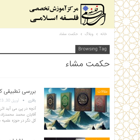
خانه
وبلاگ
حکمت مشاء
Browsing Tag
حکمت مشاء
بررسی تطبیقی ک
مقالات
باقری
آوریل 30, 2023
آنچه در پی می آید ا
آقایان محمد محمدزاد
کل نگر در حوزه علمیه ش