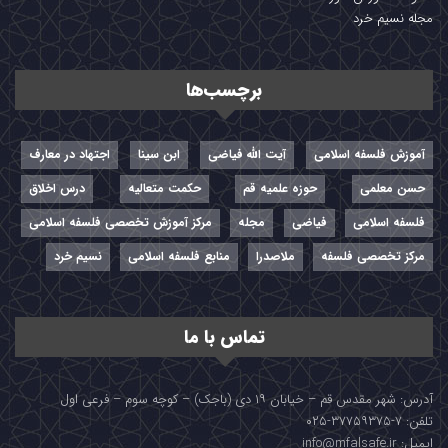
مجله نسیم خرد
برچسب‌ها
آموزش فلسفه اسلامی
آیت الله فیاضی
ابن سینا
اجتهاد در معارف
حسن معلمی
حوزه علمیه قم
حکمت متعالیه
درس اخلاق
فلسفه اسلامی
فیاضی
مجله
مرکز آموزش تخصصی فلسفه اسلامی
مرکز تخصصی فلسفه
ملاصدرا
منابع فلسفه اسلامی
نسیم خرد
تماس با ما
آدرس: شهر مقدس قم – خیابان ۱۹ دی (باجک) – کوچه سوم – فرعی اول
تلفن: ۷-۳۷۷۵۹۳۷۵-۰۲۵
ایمیل: info@mfalsafe.ir