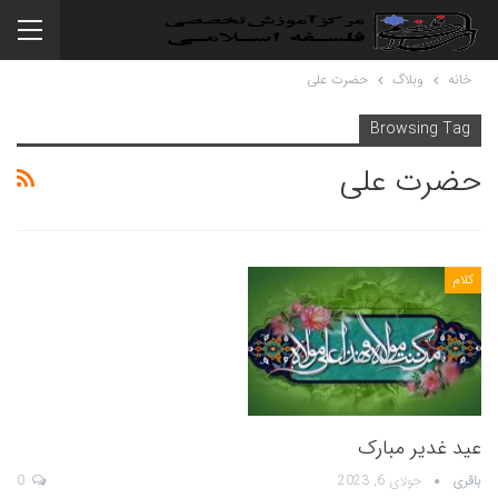
خانه
وبلاگ
حضرت علی
Browsing Tag
حضرت علی
کلام
عید غدیر مبارک
باقری
جولای 6, 2023
0