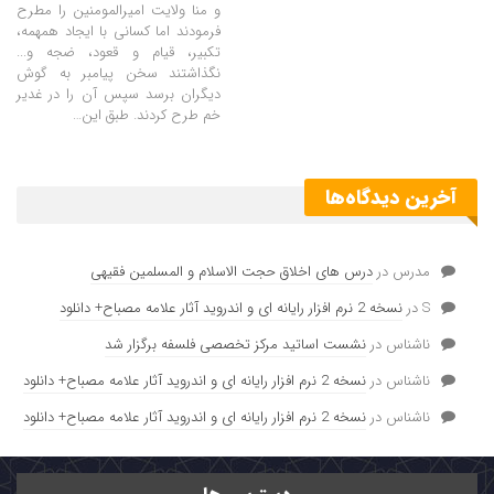
و منا ولایت امیرالمومنین را مطرح
فرمودند اما کسانی با ایجاد همهمه،
تکبیر، قیام و قعود، ضجه و...
نگذاشتند سخن پیامبر به گوش
دیگران برسد سپس آن را در غدیر
خم طرح کردند. طبق این…
آخرین دیدگاه‌ها
مدرس
در
درس های اخلاق حجت الاسلام و المسلمین فقیهی
S
در
نسخه 2 نرم افزار رایانه ای و اندروید آثار علامه مصباح+ دانلود
ناشناس
در
نشست اساتید مرکز تخصصی فلسفه برگزار شد
ناشناس
در
نسخه 2 نرم افزار رایانه ای و اندروید آثار علامه مصباح+ دانلود
ناشناس
در
نسخه 2 نرم افزار رایانه ای و اندروید آثار علامه مصباح+ دانلود