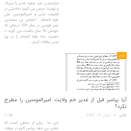
فرارسیدن عید سعید غدیر را تبریک
و تهنیت عرض می کنیم! احادیثی در
فضیلت غدیر و امیرالمومنین علی
علیه السلام: ✅فیاض بن محمدبن
عمر طوسى در سال 259 درحالى که
خودش 90 سال داشت، می گوید: «
حضرت رضا علیه السلام را در روز
غدیر ملاقات کردم،…
کلام
آیا پیامبر قبل از غدیر خم ولایت امیرالمومنین را مطرح
نکرد؟
باقری
جولای 19, 2022
0
این جا یکی از منابعی است که
نشان می دهد پیامبر اکرم در عرفات