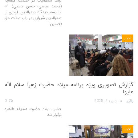
ثبات شخصیت در حکمت متعالیه
(محمد عباسی؛ حسن معلمی) ✅
مقایسه دیدگاه صدرالدین قونوی و
صدرالدین شیرازی در باب صفات حق
(حسین…
اخبار
گزارش تصویری ویژه برنامه میلاد حضرت زهرا سلام الله
علیها
باقری
ژانویه 5, 2025
0
جشن میلاد حضرت صدیقه طاهره
برگزار شد
اخبار