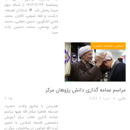
پنجشنبه ۱۴۰۲/۱۲/۲۴ از شبکه چهار
سیما پخش شد. 🔰 استادان فلسفه،
حکمت و فقه شیعی، آقایان محمد
فنایی اشکوری، حسن معلمی، محمد
تقی یوسفی، محمد حسین زاده،
سید…
اسلایدر صفحه نخست
مراسم عمامه گذاری دانش پژوهان مرکز
باقری
ژانویه 5, 2024
0
همزمان با سالروز ولادت حضرت
صدیقه طاهره سلام الله علیها مراسم
عمامه گذاری طلاب مرکز آموزش
تخصصی فلسفه اسلامی با حضور
آیت الله فیاضی در ساختمان مرکز در