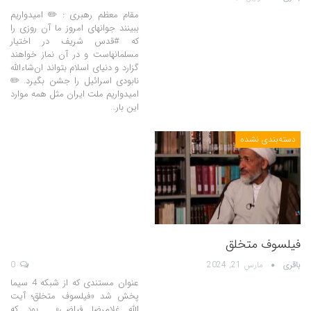
مقام معظم رهبری : ✏️ امیدواریم
ببینند جوانهای امروز ما آن روزی را
که #قدس شریف در اختیار
مسلمانهاست و در آن نماز خواهند
گزارد و دنیای اسلام بتواند ان‌شاء‌اللّه
نابودی اسرائیل را جشن بگیرد. ✏️
امیدواریم ملت ایران مثل همه موارد
این بار…
دسته‌بندی نشده
فیلسوف متخلق
باقری
مارس 21, 2024
0
عنوان مستندی که از شبکه 4 سیما
پخش شد «فیلسوف متخلق؛ آیت
الله غلامرضا فیاضی» بود که