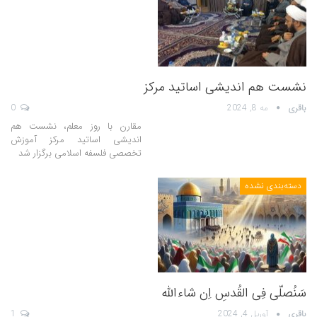
نشست هم اندیشی اساتید مرکز
باقری
مه 8, 2024
0
مقارن با روز معلم، نشست هم
اندیشی اساتید مرکز آموزش
تخصصی فلسفه اسلامی برگزار شد
دسته‌بندی نشده
سَنُصلّی فِی القُدسِ اِن شاءالله
باقری
آوریل 4, 2024
1