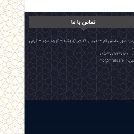
تماس با ما
آدرس: شهر مقدس قم – خیابان ۱۹ دی (باجک) – کوچه سوم – فرعی
۳۷۷۵۹۳۷۵-۰۲۵
info@mfalsafe.i