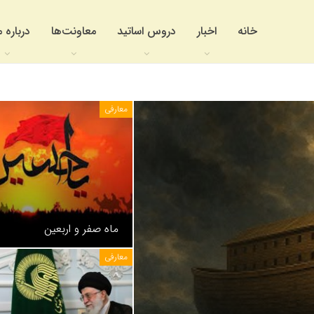
خانه
اخبار
دروس اساتید
معاونت‌ها
درباره م
معارفی
ماه صفر و اربعین
معارفی