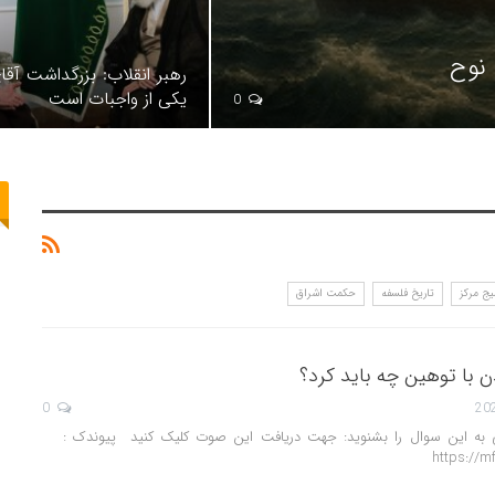
نوح
رهبر انقلاب: بزرگداشت آق
یکی از واجبات است
0
ج مرکز
تاریخ فلسفه
حکمت اشراق
 با توهین چه باید کرد؟
0
ی به این سوال را بشنوید: جهت دریافت این صوت کلیک کنید پیوندک :
https://m