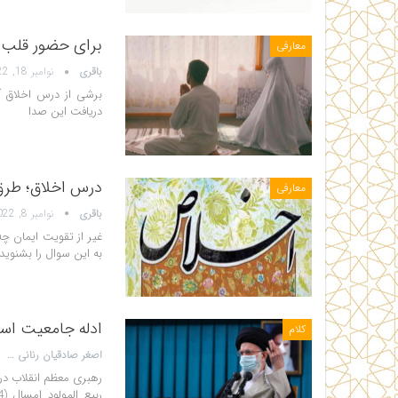
برای حضور قلب در
معارفی
باقری
نوامبر 18, 2022
برشی از درس اخلاق آی
دریافت این صدا
درس اخلاق؛ طر
معارفی
باقری
نوامبر 8, 2022
غیر از تقویت ایمان چ
به این سوال را بشنوید: پیوندک: /?p=115084
ادله جامعیت اسل
کلام
اصغر صادقیان رنانی