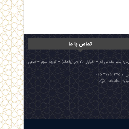
تماس با ما
آدرس: شهر مقدس قم – خیابان ۱۹ دی (باجک) – کوچه سوم – فرعی
۳۷۷۵۹۳۷۵-۰۲۵
info@mfalsafe.i