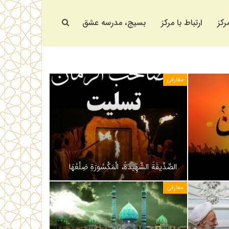
رکز
ارتباط با مرکز
بسیج، مدرسه عشق
معارفی
الصِّدِّیقَةُ الشَّهِیدَةُ، الْمَكْسُورَةِ ضِلْعُهَا
معارفی