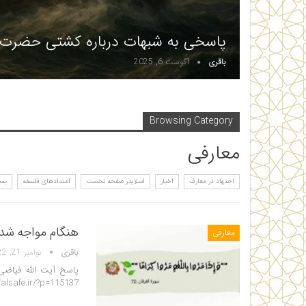
پاسخی به شبهات درباره کشتی حضرت 
باقری
آگوست 6, 2025
Browsing Category
معارفی
اجتهاد در معارف
اخبار
اسلایدر صفحه نخست
امتدادهای فلسفه
بسی
هنگام مواجه شدن
معارفی
باقری
نوامبر 21, 2022
پاسخ آیت الله فیاض
falsafe.ir/?p=115137