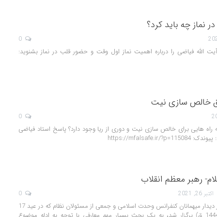
 نماز چه باید کرد؟
0
ت الله فیاضی را درباره اهمیت نماز اول وقت و حضور قلب در نماز بشنوید:
ق خالص سازی نیت
0
ه راه هایی برای خالص سازی نیت و دوری از ریا وجود دارد؟ پاسخ استاد فیاضی
https://mfalsafe.ir
ام- رهبر معظم انقلاب
اکتبر 26, 2021
0
رهبری معظم انقلاب در دیدار میهمانان کنفرانس وحدت اسلامى‌ و جمعی از مسئولان نظام که در عید 17
ربیع المولود امسال (1444 ق) برگزار شد، به یک بحث بسیار مهم معارفی با توجه به ادله موضوع