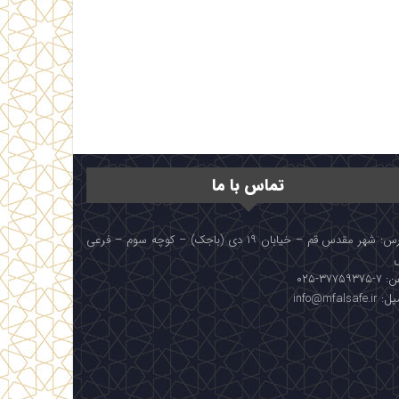
تماس با ما
آدرس: شهر مقدس قم – خیابان ۱۹ دی (باجک) – کوچه سوم – فرعی
۳۷۷۵۹۳۷۵-۰۲۵
info@mfalsafe.i