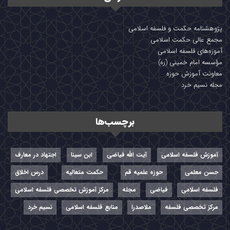
پژوهشنامه حکمت و فلسفه اسلامی
مجمع عالی حکمت اسلامی
آموزه‌های فلسفه اسلامی
مؤسسه امام خمینی (ره)
معاونت آموزش حوزه
مجله نسیم خرد
برچسب‌ها
آموزش فلسفه اسلامی
آیت الله فیاضی
ابن سینا
اجتهاد در معارف
حسن معلمی
حوزه علمیه قم
حکمت متعالیه
درس اخلاق
فلسفه اسلامی
فیاضی
مجله
مرکز آموزش تخصصی فلسفه اسلامی
مرکز تخصصی فلسفه
ملاصدرا
منابع فلسفه اسلامی
نسیم خرد