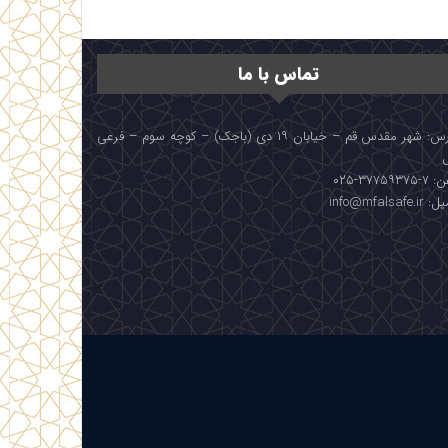
تماس با ما
آدرس: شهر مقدس قم – خیابان ۱۹ دی (باجک) – کوچه سوم – فرعی
۳۷۷۵۹۳۷۵-۰۲۵
info@mfalsafe.i