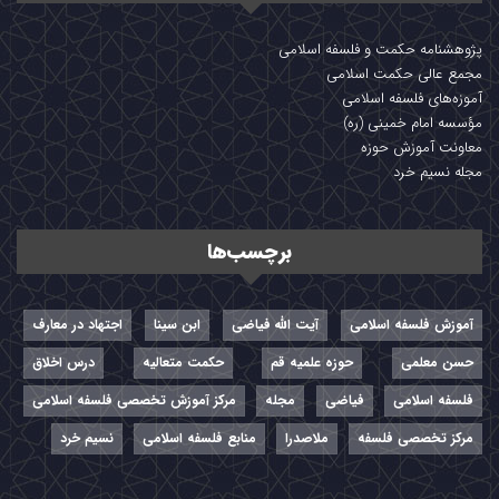
پژوهشنامه حکمت و فلسفه اسلامی
مجمع عالی حکمت اسلامی
آموزه‌های فلسفه اسلامی
مؤسسه امام خمینی (ره)
معاونت آموزش حوزه
مجله نسیم خرد
برچسب‌ها
آموزش فلسفه اسلامی
آیت الله فیاضی
ابن سینا
اجتهاد در معارف
حسن معلمی
حوزه علمیه قم
حکمت متعالیه
درس اخلاق
فلسفه اسلامی
فیاضی
مجله
مرکز آموزش تخصصی فلسفه اسلامی
مرکز تخصصی فلسفه
ملاصدرا
منابع فلسفه اسلامی
نسیم خرد