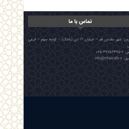
تماس با ما
آدرس: شهر مقدس قم – خیابان ۱۹ دی (باجک) – کوچه سوم – فرعی
۳۷۷۵۹۳۷۵-۰۲۵
info@mfalsafe.i