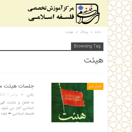
خانه
وبلاگ
هیئت
Browsing Tag
هیئت
جلسات هیئت مرک
اخبار عام
باقری
نوامبر 1, 2023
به فضل و عنایت اله
فلسفه اسلامی ⬅️ فضا ب