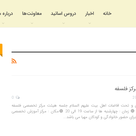
خانه
اخبار
دروس اساتید
معاونت‌ها
درباره م
ز فلسفه
0
ی و تحت افاضات اهل بیت علیهم السلام جلسه هیئت مرکز تخصصی فلسفه
اسلامی آغاز می شود. 🔴 زمان : چهارشنبه ها از ساعت 19 الی 20 🟢مکان : مرکز آموزش تخصصی
رای حضور خانوادگی و کودکان مهیا می باشد.…