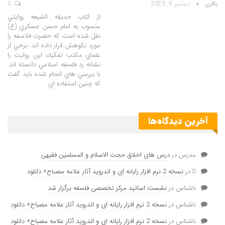
باقری
دسامبر 9, 2023
0
از كتاب حديقه الشيعه روايتي
منسوب به امام حسن عسكري (ع)
نقل شده است كه حضرت فلاسفه را
مورد نكوهش قرار داده اند. برخي از
علماي مكتب تفكيك اين روايت را
نشانه رد فلسفه اسلامي دانسته اند.
با بررسي هاي انجام شده بايد گفت
كه چنين استفاده اي…
آخرین دیدگاه‌ها
مدرس
در
درس های اخلاق حجت الاسلام و المسلمین فقیهی
S
در
نسخه 2 نرم افزار رایانه ای و اندروید آثار علامه مصباح+ دانلود
ناشناس
در
نشست اساتید مرکز تخصصی فلسفه برگزار شد
ناشناس
در
نسخه 2 نرم افزار رایانه ای و اندروید آثار علامه مصباح+ دانلود
ناشناس
در
نسخه 2 نرم افزار رایانه ای و اندروید آثار علامه مصباح+ دانلود