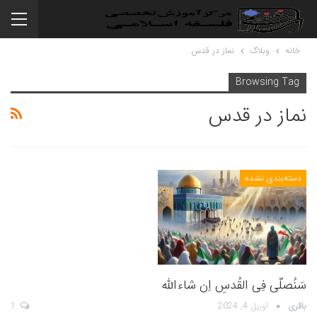
خانه
وبلاگ
نماز در قدس
Browsing Tag
نماز در قدس
دسته‌بندی نشده
سَنُصلّی فِی القُدسِ اِن شاءالله
باقری
آوریل 4, 2024
1