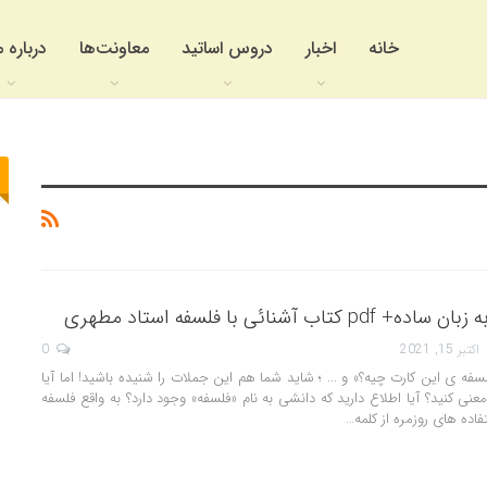
خانه
اخبار
دروس اساتید
معاونت‌ها
درباره م
ب آشنائی با فلسفه استاد مطهری
اکتبر 15, 2021
0
سفه ی این کارت چیه؟» و ... ؛ شاید شما هم این جملات را شنیده باشید! اما آیا
عنی کنید؟ آیا اطلاع دارید که دانشی به نام «فلسفه» وجود دارد؟ به واقع فلسفه
اده های روزمره از کلمه…