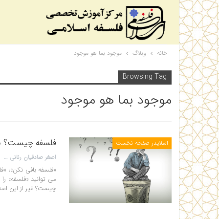
خانه
وبلاگ
موجود بما هو موجود
Browsing Tag
موجود بما هو موجود
فلسفه چیست؟ به زبان ساده+ pdf کتا
اسلایدر صفحه نخست
اصغر صادقیان رنانی
«فلسفه بافی نکن»، «فل
می توانید «فلسفه» را م
چیست؟ غیر از این استف