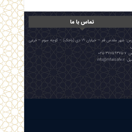
تماس با ما
آدرس: شهر مقدس قم – خیابان ۱۹ دی (باجک) – کوچه سوم – فرعی
۳۷۷۵۹۳۷۵-۰۲۵
info@mfalsafe.i