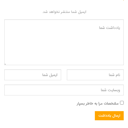
ایمیل شما منتشر نخواهد شد.
بگذارید همین مثال را ادامه دهیم: همین آجر را اگر به یک مهندس
مواد نشان دهید، احتمالا به آجر از آن لحاظ که یک ماده مرکب است
و دارای ترکیب های شیمیایی خاص است، نگاه می کند، یک طبیب
سنتی به آن آجر، به لحاظ یک عامل موثر در مزاج نگاه می کند. یک
فزیک دان نیز به این آجر به لحاظ اینکه حرکت و سکون دارد نگاه می
مشخصات مرا به خاطر بسپار
کند، و همچنین یک ریاضی دان و استاد هندسه و … .
اما آیا کسی هست که به این آجر از آن لحاظ که هست نگاه کند؟
آری درست متوجه شدید؛ به آجر از این لحاظ که «وجود» دارد نگاه