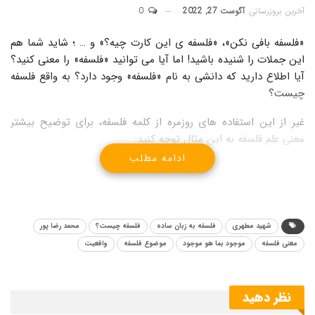
آخرین بروزرسانی
آگوست 27, 2022
0
«فلسفه بافی نکن»، «فلسفه ی این کارت چیه؟» و … ؛ شاید شما هم
این جملات را شنیده باشید! اما آیا می توانید «فلسفه» را معنی کنید؟
آیا اطلاع دارید که دانشی به نام «فلسفه» وجود دارد؟ به واقع فلسفه
چیست؟
غیر از این استفاده های روزمره از کلمه فلسفه، برای توضیح بیشتر
معنی علم فلسفه به این مثال توجه کنید:
ادامه مطلب
یک آجر را در نظر بگیرید؛ اگر این آجر را به یک بنا نشان دهید، به
استفاده این آجر در ساختمان فکر خواهد کرد. اگر این آجر را به یک
مصالح فروش نشان دهید، او با شما در مورد قیمت و نحوه فروش
این آجر صحبت خواهد کرد، یعنی او به آجر از آن جهت که یک کلای
شهید مطهری
فلسفه به زبان ساده
فلسفه چیست؟
محمد رضا پور
اقتصادی است، نگاه می کند. این آجر برای یک عکاس نیز در
معنی فلسفه
موجود بما هو موجود
موضوع فلسفه
واقعیت
دیدگاهی هنری تجلی می کند، یعنی به همان آجر که دیگران به نحو
دیگر به آن می نگریستند به این لحاظ نگاه می کند که یک موضوع
(سوژه) هنری است.
نظر دهید