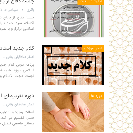
جلسه دفاع از پا
اجتهاد در معارف
باقری
سپتامبر 8, 2022
جلسه دفاع از پایان
اسلامی برگزار و با نمر
کلام جدید استاد من
اخبار آموزشی
اصغر صادقیان رنانی
اسلامی حوزه علمیه ق
توسط حجت الاسلام و ا
دوره تقریرهای 
دوره ها
اصغر صادقیان رنانی
اصالت وجود و اعتباری
صدرا، تقسیم می کند.
مسائل فلسفی تبدیل ش