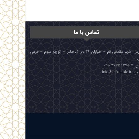
تماس با ما
آدرس: شهر مقدس قم – خیابان ۱۹ دی (باجک) – کوچه سوم – فرعی
۳۷۷۵۹۳۷۵-۰۲۵
info@mfalsafe.i