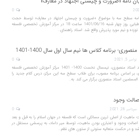
یان نامه «ضرورت و چیستی اجتهاد در معارف»
0
 نامه سطح سه با موضوع «ضرورت و چیستی اجتهاد در معارف» توسط حجت
الاسلام سیدمحمد طباطبایی روز چهار شنبه 1401/06/16 ساعت 18 در مرکز آموزش تخصصی فلسفه
ه نوزده و نیم مورد پذیرش واقع شد. استاد راهنمای…
صوری- برنامه کلاس ها نیم سال اول سال 1400-1401
نوامبر 5, 2021
0
برنامه درس کلام جدید استاد منصوری، نیمسال نخست 1400- 1401 مرکز آموزش تخصصی فلسفه
م، بر اساس برنامه مصوب، برای طلاب سطح سه این مرکز، درس کلام جدید را
لمسلمین استاد منصوری برگزار می کند. به…
اصالت وجود
سپتامبر 28, 2021
0
ت ماهیت از اصلی ترین مسائلی است که فلسفه در جهان اسلام را به قبل و بعد
 اصالت وجود و اعتباری بودن ماهیت، توسط میر داماد، به پرسشی مستقل در
د و در حکمت متعالیه ستونی از ستون های نظم
…