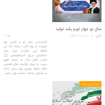
سال نو: مهار تورم رشد تولید
باقری
مارس 22, 2023
0
فرارسیدن سال نو و تقارن بهار
طبیعت و بهار قرآن مبارک باد، ان
شاالله این مقارنت نوید سال
سرافرازی بیرق امیرالمومنین (ع)
باشد، شعار سال به منصه ظهور
برسد، به ویژه خواسته های فلسفی
مقام معظم رهبری روی زمین نماند
و مشمول عنایات حضرت ولی عصر…
دسته‌بندی نشده