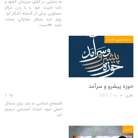
به جنایتی در کشور عزیزمان گشود و
ذات خبیث خود را با زدن مراکز
مسکونی بیش از گذشته آشکار کرد.
رژیم باید منتظر مجازاتی سخت
باشد. ✏️دست…
دسته‌بندی نشده
حوزه پیشرو و سرآمد
باقری
مه 7, 2025
0
فلسفه‌ی اسلامی ما باید برای مسائل
اصلی خود، امتداد اجتماعی ترسیم
کند.
اخبار