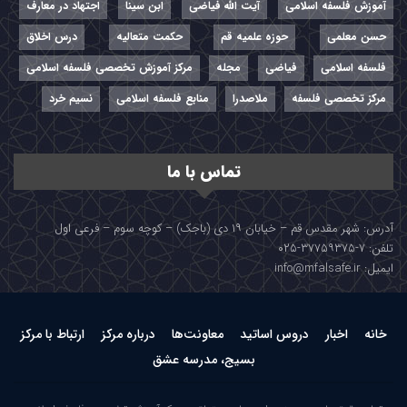
آموزش فلسفه اسلامی
آیت الله فیاضی
ابن سینا
اجتهاد در معارف
حسن معلمی
حوزه علمیه قم
حکمت متعالیه
درس اخلاق
فلسفه اسلامی
فیاضی
مجله
مرکز آموزش تخصصی فلسفه اسلامی
مرکز تخصصی فلسفه
ملاصدرا
منابع فلسفه اسلامی
نسیم خرد
تماس با ما
آدرس: شهر مقدس قم – خیابان ۱۹ دی (باجک) – کوچه سوم – فرعی اول
تلفن: ۷-۳۷۷۵۹۳۷۵-۰۲۵
ایمیل: info@mfalsafe.ir
خانه
اخبار
دروس اساتید
معاونت‌ها
درباره مرکز
ارتباط با مرکز
بسیج، مدرسه عشق