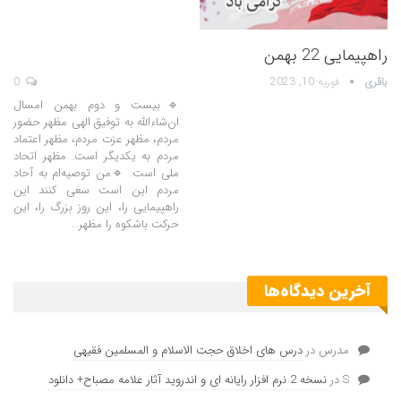
راهپیمایی 22 بهمن
باقری
فوریه 10, 2023
0
🔹بیست و دوم بهمن امسال
ان‌شاءالله به توفیق الهی مظهر حضور
مردم، مظهر عزت مردم، مظهر اعتماد
مردم به یکدیگر است. مظهر اتحاد
ملی است. 🔹من توصیه‌ام به آحاد
مردم این است سعی کنند این
راهپیمایی را، این روز بزرگ را، این
حرکت باشکوه را مظهر…
آخرین دیدگاه‌ها
مدرس
در
درس های اخلاق حجت الاسلام و المسلمین فقیهی
S
در
نسخه 2 نرم افزار رایانه ای و اندروید آثار علامه مصباح+ دانلود