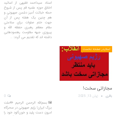
استاد سیداحمد فقیهی از اساتید
اخلاق حوزه علمیه قم پس از شروع
حمله خباثت آمیز دشمن صهیونی و
هم چنین یک هفته پس از آن
جهت ختم صلوات برای سلامتی
مقام معظم رهبری حفظه الله و
پیروزی جبهه مقاومت رهنمودهایی
داشته اند که تقدیم می گردد: …
اسلایدر صفحه نخست
مجازاتی سخت!
باقری
ژوئن 13, 2025
0
🖼بسم‌الله الرحمن الرحیم ✏️ملت
بزرگ ایران! رژیم صهیونی در سحرگاه
امروز، دست پلید و خون‌آلود خود را