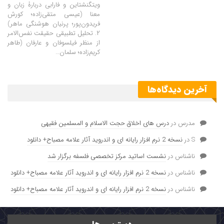
ویتگنشتاین و فارابی دربارۀ زبان و
معنا (عیسی متقی‌زاده؛ کورش
فریدون‌پور؛ پرنیان هوشنگی ماهر)
۲. تحلیل تطبیقی حقیقت نفس‌الامر
از منظر فیلسوفان و عارفان (طاهر
کریم‌زاده؛ سلمان…
آخرین دیدگاه‌ها
مدرس
در
درس های اخلاق حجت الاسلام و المسلمین فقیهی
S
در
نسخه 2 نرم افزار رایانه ای و اندروید آثار علامه مصباح+ دانلود
ناشناس
در
نشست اساتید مرکز تخصصی فلسفه برگزار شد
ناشناس
در
نسخه 2 نرم افزار رایانه ای و اندروید آثار علامه مصباح+ دانلود
ناشناس
در
نسخه 2 نرم افزار رایانه ای و اندروید آثار علامه مصباح+ دانلود