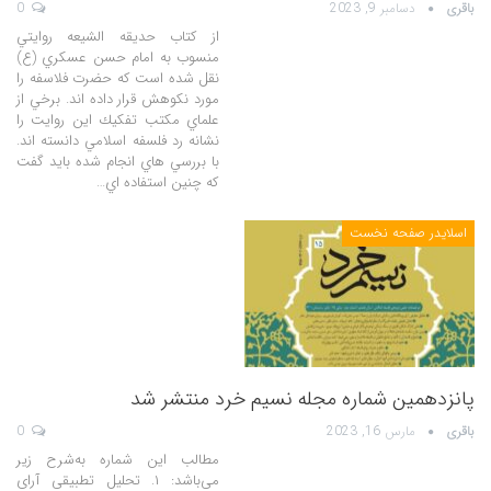
باقری
دسامبر 9, 2023
0
از كتاب حديقه الشيعه روايتي
منسوب به امام حسن عسكري (ع)
نقل شده است كه حضرت فلاسفه را
مورد نكوهش قرار داده اند. برخي از
علماي مكتب تفكيك اين روايت را
نشانه رد فلسفه اسلامي دانسته اند.
با بررسي هاي انجام شده بايد گفت
كه چنين استفاده اي…
اسلایدر صفحه نخست
پانزدهمین شماره مجله نسیم خرد منتشر شد
باقری
مارس 16, 2023
0
مطالب این شماره به‌شرح زیر
می‌باشد: ۱. تحلیل تطبیقی آرای