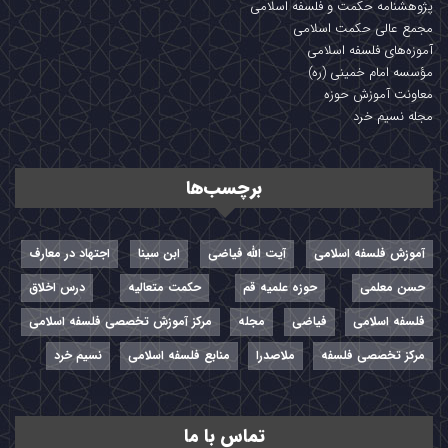
پژوهشنامه حکمت و فلسفه اسلامی
مجمع عالی حکمت اسلامی
آموزه‌های فلسفه اسلامی
مؤسسه امام خمینی (ره)
معاونت آموزش حوزه
مجله نسیم خرد
برچسب‌ها
آموزش فلسفه اسلامی
آیت الله فیاضی
ابن سینا
اجتهاد در معارف
حسن معلمی
حوزه علمیه قم
حکمت متعالیه
درس اخلاق
فلسفه اسلامی
فیاضی
مجله
مرکز آموزش تخصصی فلسفه اسلامی
مرکز تخصصی فلسفه
ملاصدرا
منابع فلسفه اسلامی
نسیم خرد
تماس با ما