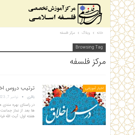
خانه
وبلاگ
مرکز فلسفه
Browsing Tag
مرکز فلسفه
ترتیب دروس اخل
اخبار آموزشی
باقری
نوامبر 7, 2023
در راستای بهره مندی 
ها بعد از نماز جماع
هفته اول: آیت الله ف