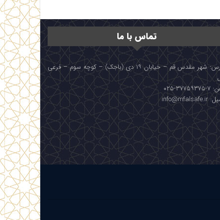
تماس با ما
آدرس: شهر مقدس قم – خیابان ۱۹ دی (باجک) – کوچه سوم – فرعی
۳۷۷۵۹۳۷۵-۰۲۵
info@mfalsafe.i