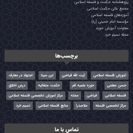
پژوهشنامه حکمت و فلسفه اسلامی
مجمع عالی حکمت اسلامی
آموزه‌های فلسفه اسلامی
مؤسسه امام خمینی (ره)
معاونت آموزش حوزه
مجله نسیم خرد
برچسب‌ها
آموزش فلسفه اسلامی
آیت الله فیاضی
ابن سینا
اجتهاد در معارف
حسن معلمی
حوزه علمیه قم
حکمت متعالیه
درس اخلاق
فلسفه اسلامی
فیاضی
مجله
مرکز آموزش تخصصی فلسفه اسلامی
مرکز تخصصی فلسفه
ملاصدرا
منابع فلسفه اسلامی
نسیم خرد
تماس با ما