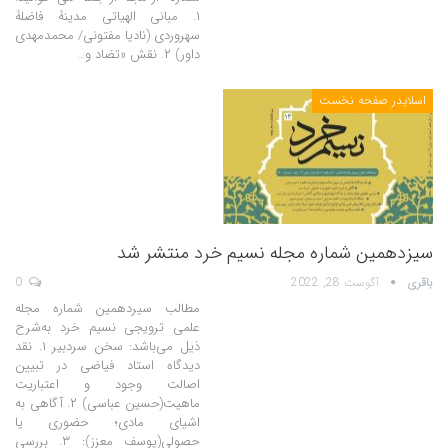
۱. مبانی الهیاتی مدینۀ فاضلۀ
سهروردی (نادیا مفتونی/ محمدمهدی
داور) ۲. نقش «تضاد و…
اسلایدر صفحه نخست
سیزدهمین شماره مجله نسیم خرد منتشر شد
باقری
آگوست 28, 2022
0
مطالب سیردهمین شماره مجله
علمی ترویجی نسیم خرد به‌شرح
ذیل می‌باشد: سخن سردبیر ۱. نقد
دیدگاه استاد فیاضی در تبیین
اصالت وجود و اعتباریت
ماهیت(حسین عباسی) ۲. آگاهی به
اشیای مادی؛ حضوری یا
حصولی(یوسف معزز): ۳. بررسی