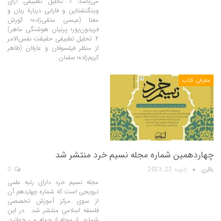
می‌باشد: ۱. تحلیل تطبیقی آرای
ویتگنشتاین و فارابی دربارۀ زبان و
معنا (عیسی متقی‌زاده؛ کورش
فریدون‌پور؛ پرنیان هوشنگی ماهر)
۲. تحلیل تطبیقی حقیقت نفس‌الامر
از منظر فیلسوفان و عارفان (طاهر
کریم‌زاده؛ سلمان…
معرفی کتاب
چهاردهمین شماره مجله نسیم خرد منتشر شد
باقری
ژانویه 22, 2023
0
مجله نسیم خرد دارای رتبه علمی
ترویجی است که شماره چهاردهم آن
از سوی مرکز آموزش تخصصی
فلسفه اسلامی منتشر شد. در این
شماره از مجله از جمله می خوانید: