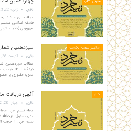
چهاردهمین شمار
معرفی کتاب
باقری
ژانویه 22, 2023
مجله نسیم خرد دارای
سهروردی (نادیا مفتونی/ محمدم
سیزدهمین شماره
اسلایدر صفحه نخست
باقری
آگوست 28, 2022
مادی؛ حضوری یا حصولی(یوسف معزز)
آگهی دریافت مقا
اخبار
باقری
جولای 28, 2022
مدیرمسئول: آیت‌الله 
نسیم خرد : 1 حجت الاسلام سید رضا اسحاق…