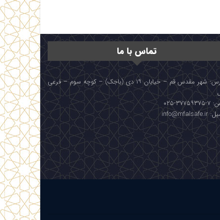
تماس با ما
آدرس: شهر مقدس قم – خیابان ۱۹ دی (باجک) – کوچه سوم – فرعی
۳۷۷۵۹۳۷۵-۰۲۵
info@mfalsafe.i