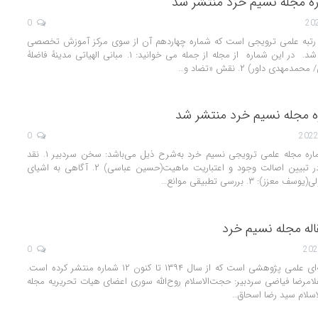
ه مجله نسیم خرد منتشر شد
0
 رتبه علمی ترویجی است که شماره چهاردهم آن از سوی مرکز آموزش تخصصی
فلسفه اسلامی منتشر شد. در این شماره از مجله از جمله می خوانید: ۱. مبانی الهیاتی مدینۀ فاضلۀ
هدی داور) ۲. نقش «تضاد و…
 مجله نسیم خرد منتشر شد
0
مطالب سیردهمین شماره مجله علمی ترویجی نسیم خرد به‌شرح ذیل می‌باشد: سخن سردبیر ۱. نقد
دیدگاه استاد فیاضی در تبیین اصالت وجود و اعتباریت ماهیت(حسین عباسی) ۲. آگاهی به اشیای
: ۳. بررسی تطبیقی موانع…
له مجله نسیم خرد
0
مجله نسیم خرد، مجله‌ای علمی پژوهشی است که از سال ۱۳۹۴ تا کنون ۱۲ شماره منتشر کرده است.
غلامرضا فیاضی سردبیر: حجت‌الاسلام روح‌الله سوری اعضای هیات تحریریه مجله