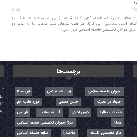
ن
0
و علاقه مندان کارگاه فلسفه ذهن (علوم شناختی)‌ می رساند، طبق هماهنگی به
عمل آمده با حجت الاسلام استاد محسنی، این کارگاه هر هفته روزهای شنبه ساعت 15 به مدت دو
مرکز آموزش تخصصی فلسفه اسلامی برگزار می…
برچسب‌ها
آموزش فلسفه اسلامی
آیت الله فیاضی
ابن سینا
اول
اجتهاد در معارف
حسن معلمی
حوزه علمیه قم
تلفن: ۷-
ایمیل: r
حکمت متعالیه
درس اخلاق
فلسفه اسلامی
فیاضی
مجله
مرکز آموزش تخصصی فلسفه اسلامی
مرکز تخصصی فلسفه
ملاصدرا
منابع فلسفه اسلامی