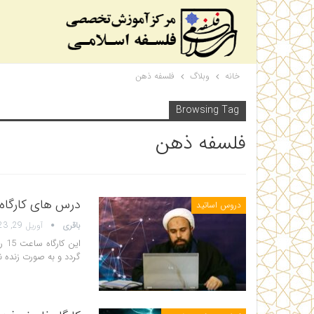
خانه
وبلاگ
فلسفه ذهن
Browsing Tag
فلسفه ذهن
درس های کارگاه
دروس اساتید
باقری
آوریل 29, 2023
ای
گردد و به صورت زنده نیز از کانال فلس