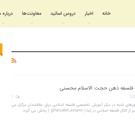
خانه
اخبار
دروس اساتید
معاونت‌ها
درباره م
 فلسفه ذهن حجت الاسلام محسنی
1
ن کارگاه ساعت 15 روزهای شنبه در مرکز آموزش تخصصی فلسفه اسلامی برای علاقمندان برگزار می
فه اسلامی در ایتا ( falsafeh_eslamii@ ) پخش می گردد.