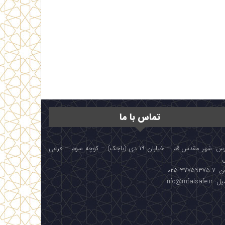
تماس با ما
آدرس: شهر مقدس قم – خیابان ۱۹ دی (باجک) – کوچه سوم – فرعی
۳۷۷۵۹۳۷۵-۰۲۵
info@mfalsafe.i