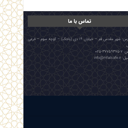
تماس با ما
آدرس: شهر مقدس قم – خیابان ۱۹ دی (باجک) – کوچه سوم – فرعی
۳۷۷۵۹۳۷۵-۰۲۵
info@mfalsafe.i