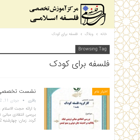
خانه
وبلاگ
فلسفه برای کودک
Browsing Tag
فلسفه برای کودک
نشست تخصصی برر
اخبار عام
باقری
جولای 11, 2022
با ارائه حجت الاسلا
بررسی انتقادی مبانی ت
گردد. زمان: چهارشنبه 22 تیر مکان: مجمع عالی حکمت…