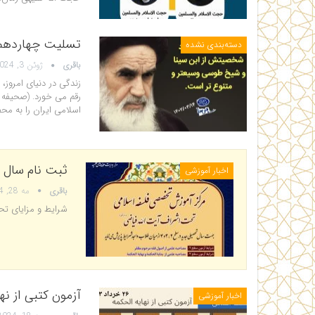
تسلیت چهاردهم 
دسته‌بندی نشده
باقری
ژوئن 3, 2024
زندگی در دنیای امروز،
رقم می خورد. (صحیفه ام
اسلامی ایران را به محض
ثبت نام سال 
اخبار آموزشی
باقری
مه 28, 2024
شرایط و مزایای تح
آزمون کتبی از نه
اخبار آموزشی