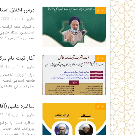
درس اخلاق استا
اخبار
باقری
مه 5, 2025
با تبریک دهه کرامت و
المسلمین استاد فقیه
اسلامی برگزار می گردد. 🔹 خیابان 19دی (
آغاز ثبت نام مر
اخبار
باقری
آوریل 14, 2025
مرکز آموزش تخصصی 
فلسفه اسلامی تحت اشر
سال تحصیلی: 1404_1405 🔍 سطوح: سطح 2، سطح 3 و سطح 4 🎓 همراه با…
مناظره علمی ((ف
اخبار
باقری
فوریه 16, 2025
مناظره علمی با موضوع
پیروزمند ناقد: حجت ا
حجت الله فقیهی زمان: دوشنبه ۲۹ بهمن ماه