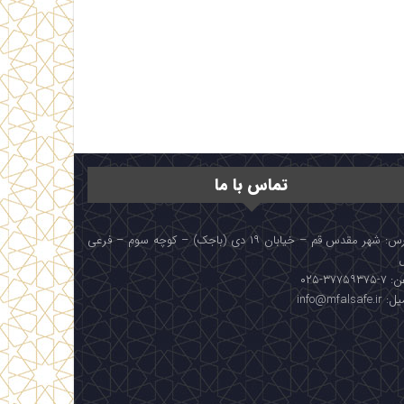
تماس با ما
آدرس: شهر مقدس قم – خیابان ۱۹ دی (باجک) – کوچه سوم – فرعی
۳۷۷۵۹۳۷۵-۰۲۵
info@mfalsafe.i