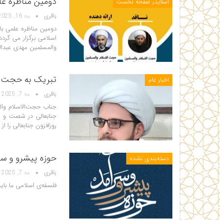
دومین مناظره عل
اسلایدر صفحه نخست
باقری
مه 16, 2025
دومین مناظره علمی ب
اسلامی برگزار می گردد
والمسلمین مهدی عبدال
تبریک به حجت ا
اخبار عام
باقری
مه 7, 2025
جناب حجت‌الاسلام وال
جنابعالی در شصت و سو
روزافزون جنابعالی را ا
حوزه پیشرو و سر
دسته‌بندی نشده
باقری
مه 7, 2025
فلسفه‌ی اسلامی ما بای