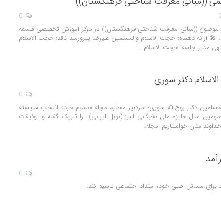
می ((مبانی معرفت شناختی فرهنگستان))
0
ا موضوع ((مبانی معرفت شناختی فرهنگستان)) در مرکز آموزش تخصصی فلسفه
. 🎤 ارائه دهنده: حجت الاسلام والمسلمین علیرضا پیروزمند ناقد: حجت الاسلام
لهی مدیر جلسه: حجت الاسلام…
لاسلام دکتر سوری
0
مسلمین دکتر روح‌الله سوری؛ سردبیر محترم مجله «نسیم خرد» انتخاب شایسته
مین سال جایزه ملی نخبگانی البرز (نوبل ایرانی) را تبریک گفته و توفیقات
ز خداوند منان خواستاریم. مجله…
آمد
0
د برای مسائل اصلی خود، امتداد اجتماعی ترسیم کند.