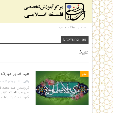
خانه
وبلاگ
عید
Browsing Tag
عید
عید غدیر مبارک
کلام
باقری
جولای 6, 2023
فرارسیدن عید سعید غد
گوید: « حضرت رضا علیه 