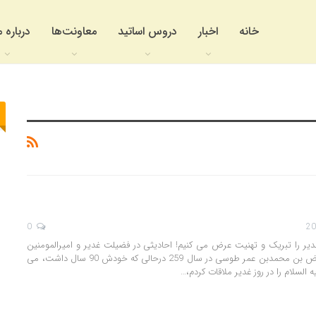
خانه
اخبار
دروس اساتید
معاونت‌ها
درباره م
0
یر را تبریک و تهنیت عرض می کنیم! احادیثی در فضیلت غدیر و امیرالمومنین
علی علیه السلام: ✅فیاض بن محمدبن عمر طوسى در سال 259 درحالى که خودش 90 سال داشت، می
السلام را در روز غدیر ملاقات کردم،…