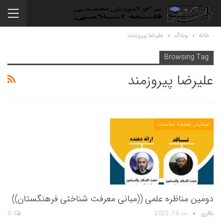
خانه
وبلاگ
علیرضا پیروزمند
Browsing Tag
علیرضا پیروزمند
اسلایدر صفحه نخست
دومین مناظره علمی ((مبانی معرفت شناختی فرهنگستان))
باقری
مه 16, 2025
0