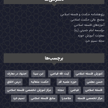
پژوهشنامه حکمت و فلسفه اسلامی
مجمع عالی حکمت اسلامی
آموزه‌های فلسفه اسلامی
مؤسسه امام خمینی (ره)
معاونت آموزش حوزه
مجله نسیم خرد
برچسب‌ها
آموزش فلسفه اسلامی
آیت الله فیاضی
ابن سینا
اجتهاد در معارف
حسن معلمی
حوزه علمیه قم
حکمت متعالیه
درس اخلاق
فلسفه اسلامی
فیاضی
مجله
مرکز آموزش تخصصی فلسفه اسلامی
مرکز تخصصی فلسفه
ملاصدرا
منابع فلسفه اسلامی
نسیم خرد