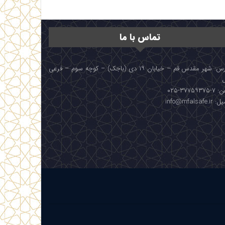
تماس با ما
آدرس: شهر مقدس قم – خیابان ۱۹ دی (باجک) – کوچه سوم – فرعی
۳۷۷۵۹۳۷۵-۰۲۵
info@mfalsafe.i