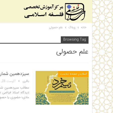
خانه
وبلاگ
علم حصولی
Browsing Tag
علم حصولی
سیزدهمین شماره
اسلایدر صفحه نخست
باقری
آگوست 28, 2022
مادی؛ حضوری یا حصولی(یوسف معزز)