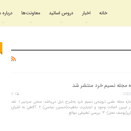
خانه
اخبار
دروس اساتید
معاونت‌ها
درباره م
 مجله نسیم خرد منتشر شد
0
مطالب سیردهمین شماره مجله علمی ترویجی نسیم خرد به‌شرح ذیل می‌باشد: سخن سردبیر ۱. نقد
دیدگاه استاد فیاضی در تبیین اصالت وجود و اعتباریت ماهیت(حسین عباسی) ۲. آگاهی به اشیای
: ۳. بررسی تطبیقی موانع…