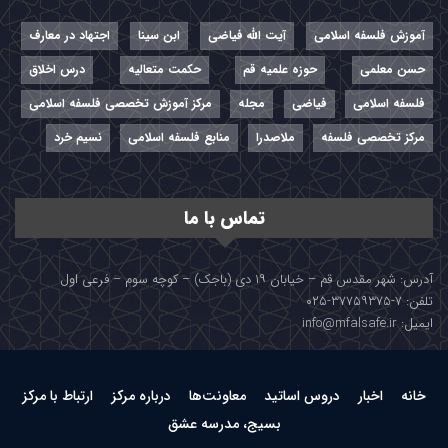
آموزش فلسفه اسلامی
آیت الله فیاضی
ابن سینا
اجتهاد در معارف
حسن معلمی
حوزه علمیه قم
حکمت متعالیه
درس اخلاق
فلسفه اسلامی
فیاضی
مجله
مرکز آموزش تخصصی فلسفه اسلامی
مرکز تخصصی فلسفه
ملاصدرا
منابع فلسفه اسلامی
نسیم خرد
تماس با ما
آدرس: شهر مقدس قم – خیابان ۱۹ دی (باجک) – کوچه سوم – فرعی اول
تلفن: ۷-۳۷۷۵۹۳۷۵-۰۲۵
ایمیل: info@mfalsafe.ir
خانه
اخبار
دروس اساتید
معاونت‌ها
درباره مرکز
ارتباط با مرکز
بسیج، مدرسه عشق