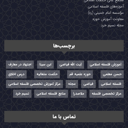
مجمع عالی حکمت اسلامی
آموزه‌های فلسفه اسلامی
مؤسسه امام خمینی (ره)
معاونت آموزش حوزه
مجله نسیم خرد
برچسب‌ها
آموزش فلسفه اسلامی
آیت الله فیاضی
ابن سینا
اجتهاد در معارف
حسن معلمی
حوزه علمیه قم
حکمت متعالیه
درس اخلاق
فلسفه اسلامی
فیاضی
مجله
مرکز آموزش تخصصی فلسفه اسلامی
مرکز تخصصی فلسفه
ملاصدرا
منابع فلسفه اسلامی
نسیم خرد
تماس با ما