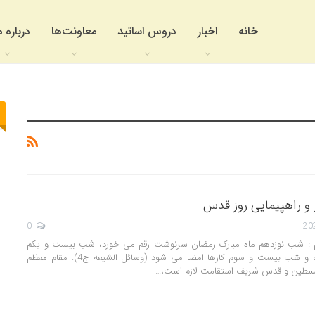
خانه
اخبار
دروس اساتید
معاونت‌ها
درباره م
 راهپیمایی روز قدس
0
ام : شب نوزدهم ماه مبارک رمضان سرنوشت رقم می خورد، شب بیست و یکم
استحکام پیدا می کند، و شب بیست و سوم کارها امضا می شود (وسائل الشیعه ج4). مقام معظم
 فلسطین و قدس شریف استقامت لازم است،…