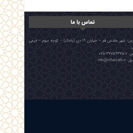
تماس با ما
آدرس: شهر مقدس قم – خیابان ۱۹ دی (باجک) – کوچه سوم – فرعی
۳۷۷۵۹۳۷۵-۰۲۵
info@mfalsafe.i