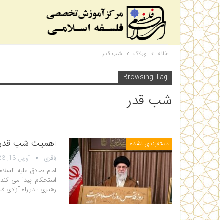
خانه
وبلاگ
شب قدر
Browsing Tag
شب قدر
اهمیت شب قدر و
دسته‌بندی نشده
باقری
آوریل 13, 2023
امام صادق علیه السل
رهبری : در راه آزادی