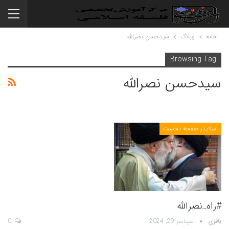
خانه
وبلاگ
سیدحسن نصرالله
Browsing Tag
سیدحسن نصرالله
اسلایدر صفحه نخست
#راه_نصرالله
باقری
سپتامبر 29, 2024
0