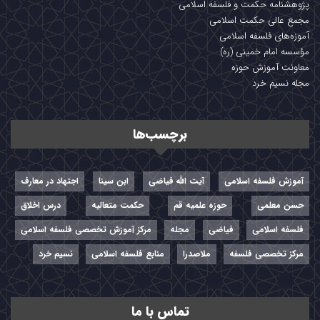
پژوهشنامه حکمت و فلسفه اسلامی
مجمع عالی حکمت اسلامی
آموزه‌های فلسفه اسلامی
مؤسسه امام خمینی (ره)
معاونت آموزش حوزه
مجله نسیم خرد
برچسب‌ها
آموزش فلسفه اسلامی
آیت الله فیاضی
ابن سینا
اجتهاد در معارف
حسن معلمی
حوزه علمیه قم
حکمت متعالیه
درس اخلاق
فلسفه اسلامی
فیاضی
مجله
مرکز آموزش تخصصی فلسفه اسلامی
مرکز تخصصی فلسفه
ملاصدرا
منابع فلسفه اسلامی
نسیم خرد
تماس با ما