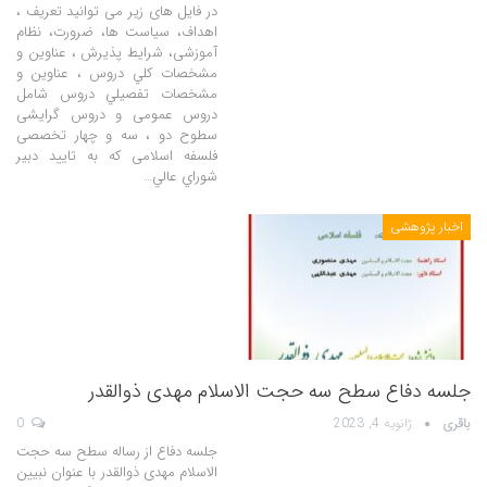
در فایل های زیر می توانید تعریف ،
اهداف، سیاست ها، ضرورت، نظام
آموزشی، شرايط پذيرش ، عناوين و
مشخصات كلي دروس ، عناوين و
مشخصات تفصيلي دروس شامل
دروس عمومی و دروس گرایشی
سطوح دو ، سه و چهار تخصصی
فلسفه اسلامی که به تایید دبير
شوراي عالي…
اخبار پژوهشی
جلسه دفاع سطح سه حجت الاسلام مهدی ذوالقدر
باقری
ژانویه 4, 2023
0
جلسه دفاع از رساله سطح سه حجت
الاسلام مهدی ذوالقدر با عنوان نبیین