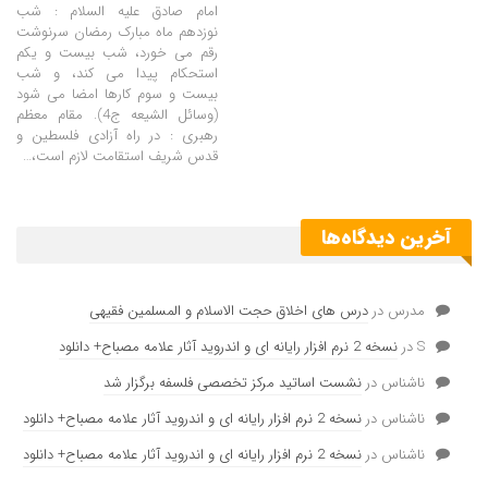
امام صادق علیه السلام : شب
نوزدهم ماه مبارک رمضان سرنوشت
رقم می خورد، شب بیست و یکم
استحکام پیدا می کند، و شب
بیست و سوم کارها امضا می شود
(وسائل الشیعه ج4). مقام معظم
رهبری : در راه آزادی فلسطین و
قدس شریف استقامت لازم است،…
آخرین دیدگاه‌ها
مدرس
در
درس های اخلاق حجت الاسلام و المسلمین فقیهی
S
در
نسخه 2 نرم افزار رایانه ای و اندروید آثار علامه مصباح+ دانلود
ناشناس
در
نشست اساتید مرکز تخصصی فلسفه برگزار شد
ناشناس
در
نسخه 2 نرم افزار رایانه ای و اندروید آثار علامه مصباح+ دانلود
ناشناس
در
نسخه 2 نرم افزار رایانه ای و اندروید آثار علامه مصباح+ دانلود