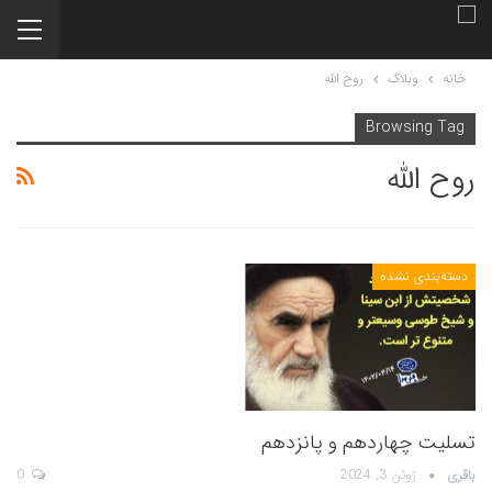
خانه
وبلاگ
روح الله
Browsing Tag
روح الله
دسته‌بندی نشده
تسلیت چهاردهم و پانزدهم
باقری
ژوئن 3, 2024
0