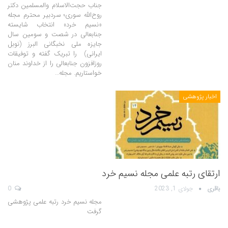
جناب حجت‌الاسلام والمسلمین دکتر
روح‌الله سوری؛ سردبیر محترم مجله
«نسیم خرد» انتخاب شایسته
جنابعالی در شصت و سومین سال
جایزه ملی نخبگانی البرز (نوبل
ایرانی) را تبریک گفته و توفیقات
روزافزون جنابعالی را از خداوند منان
خواستاریم. مجله…
اخبار پژوهشی
ارتقای رتبه علمی مجله نسیم خرد
باقری
جولای 1, 2023
0
مجله نسیم خرد رتبه علمی پژوهشی
گرفت