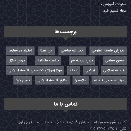
معاونت آموزش حوزه
مجله نسیم خرد
برچسب‌ها
آموزش فلسفه اسلامی
آیت الله فیاضی
ابن سینا
اجتهاد در معارف
حسن معلمی
حوزه علمیه قم
حکمت متعالیه
درس اخلاق
فلسفه اسلامی
فیاضی
مجله
مرکز آموزش تخصصی فلسفه اسلامی
مرکز تخصصی فلسفه
ملاصدرا
منابع فلسفه اسلامی
نسیم خرد
تماس با ما
آدرس: شهر مقدس قم – خیابان ۱۹ دی (باجک) – کوچه سوم – فرعی اول
تلفن: ۷-۳۷۷۵۹۳۷۵-۰۲۵