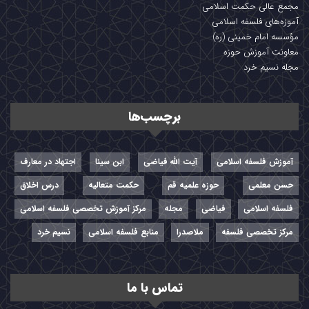
مجمع عالی حکمت اسلامی
آموزه‌های فلسفه اسلامی
مؤسسه امام خمینی (ره)
معاونت آموزش حوزه
مجله نسیم خرد
برچسب‌ها
آموزش فلسفه اسلامی
آیت الله فیاضی
ابن سینا
اجتهاد در معارف
حسن معلمی
حوزه علمیه قم
حکمت متعالیه
درس اخلاق
فلسفه اسلامی
فیاضی
مجله
مرکز آموزش تخصصی فلسفه اسلامی
مرکز تخصصی فلسفه
ملاصدرا
منابع فلسفه اسلامی
نسیم خرد
تماس با ما