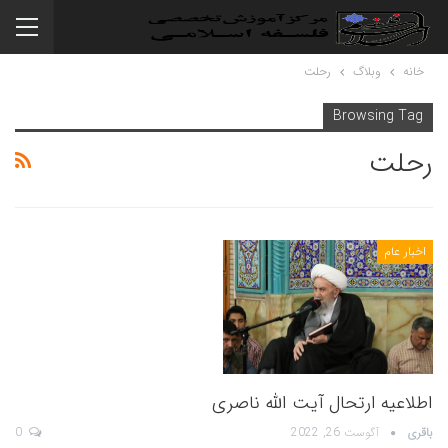
خانه
وبلاگ
رحلت
Browsing Tag
رحلت
اخبار عام
اطلاعیه ارتحال آیت الله ناصری
باقری
آگوست 26, 2022
0