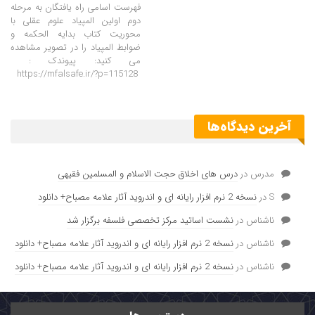
فهرست اسامی راه یافتگان به مرحله
دوم اولین المپیاد علوم عقلی با
محوریت کتاب بدایه الحکمه و
ضوابط المپیاد را در تصویر مشاهده
می کنید: پیوندک :
https://mfalsafe.ir/?p=115128
آخرین دیدگاه‌ها
مدرس
در
درس های اخلاق حجت الاسلام و المسلمین فقیهی
S
در
نسخه 2 نرم افزار رایانه ای و اندروید آثار علامه مصباح+ دانلود
ناشناس
در
نشست اساتید مرکز تخصصی فلسفه برگزار شد
ناشناس
در
نسخه 2 نرم افزار رایانه ای و اندروید آثار علامه مصباح+ دانلود
ناشناس
در
نسخه 2 نرم افزار رایانه ای و اندروید آثار علامه مصباح+ دانلود