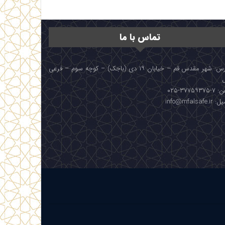
تماس با ما
آدرس: شهر مقدس قم – خیابان ۱۹ دی (باجک) – کوچه سوم – فرعی
۳۷۷۵۹۳۷۵-۰۲۵
info@mfalsafe.i