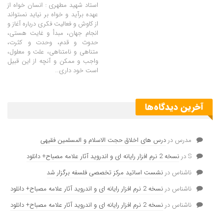
استاد شهید مطهری : انسان خواه از
عهده برآيد و خواه بر نيايد نمى‏تواند
از کاوش و فعالیت‏ فكرى درباره آغاز و
انجام جهان، مبدأ و غايت هستى،
حدوث و قدم، وحدت و كثرت،
متناهى و نامتناهى، علت و معلول،
واجب و ممكن و آنچه از اين قبيل
است خود دارى…
آخرین دیدگاه‌ها
مدرس
در
درس های اخلاق حجت الاسلام و المسلمین فقیهی
S
در
نسخه 2 نرم افزار رایانه ای و اندروید آثار علامه مصباح+ دانلود
ناشناس
در
نشست اساتید مرکز تخصصی فلسفه برگزار شد
ناشناس
در
نسخه 2 نرم افزار رایانه ای و اندروید آثار علامه مصباح+ دانلود
ناشناس
در
نسخه 2 نرم افزار رایانه ای و اندروید آثار علامه مصباح+ دانلود