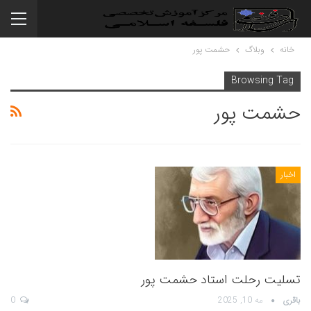
خانه
وبلاگ
حشمت پور
Browsing Tag
حشمت پور
اخبار
تسلیت رحلت استاد حشمت پور
باقری
مه 10, 2025
0