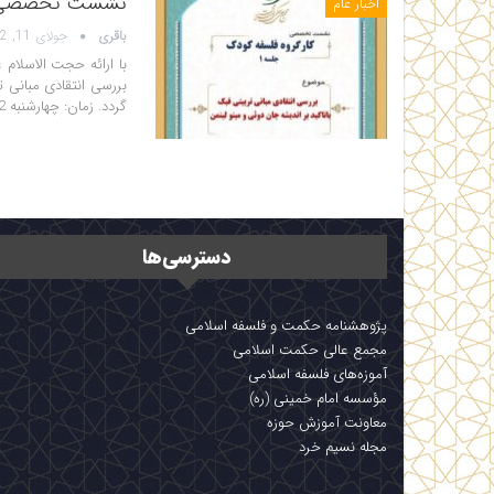
نشست تخصصی برر
اخبار عام
باقری
جولای 11, 2022
با ارائه حجت الاسلا
بررسی انتقادی مبانی ت
گردد. زمان: چهارشنبه 22 تیر مکان: مجمع عالی حکمت…
دسترسی‌ها
پژوهشنامه حکمت و فلسفه اسلامی
مجمع عالی حکمت اسلامی
آموزه‌های فلسفه اسلامی
مؤسسه امام خمینی (ره)
معاونت آموزش حوزه
مجله نسیم خرد