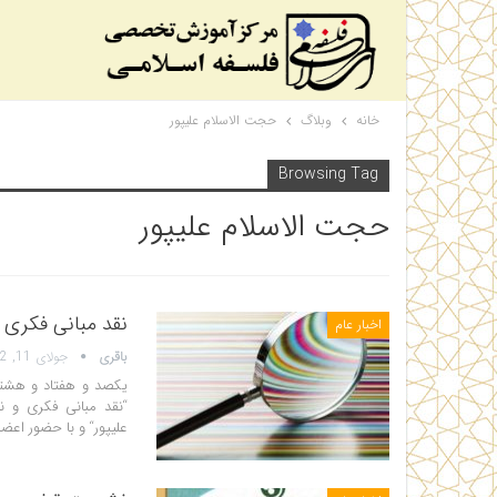
خانه
وبلاگ
حجت الاسلام علیپور
Browsing Tag
حجت الاسلام علیپور
نقد مبانی فکری
اخبار عام
باقری
جولای 11, 2022
یکصد و هفتاد و هشت
“نقد مبانی فکری و ن
علیپور“ و با حضور اعضاء محترم گروه شنبه 