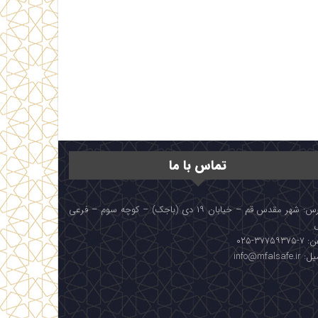
تماس با ما
آدرس: شهر مقدس قم – خیابان ۱۹ دی (باجک) – کوچه سوم – فرعی
۳۷۷۵۹۳۷۵-۰۲۵
info@mfalsafe.i