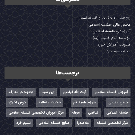
پژوهشنامه حکمت و فلسفه اسلامی
مجمع عالی حکمت اسلامی
آموزه‌های فلسفه اسلامی
مؤسسه امام خمینی (ره)
معاونت آموزش حوزه
مجله نسیم خرد
برچسب‌ها
آموزش فلسفه اسلامی
آیت الله فیاضی
ابن سینا
اجتهاد در معارف
حسن معلمی
حوزه علمیه قم
حکمت متعالیه
درس اخلاق
فلسفه اسلامی
فیاضی
مجله
مرکز آموزش تخصصی فلسفه اسلامی
مرکز تخصصی فلسفه
ملاصدرا
منابع فلسفه اسلامی
نسیم خرد