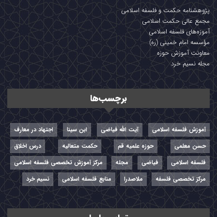
پژوهشنامه حکمت و فلسفه اسلامی
مجمع عالی حکمت اسلامی
آموزه‌های فلسفه اسلامی
مؤسسه امام خمینی (ره)
معاونت آموزش حوزه
مجله نسیم خرد
برچسب‌ها
آموزش فلسفه اسلامی
آیت الله فیاضی
ابن سینا
اجتهاد در معارف
حسن معلمی
حوزه علمیه قم
حکمت متعالیه
درس اخلاق
فلسفه اسلامی
فیاضی
مجله
مرکز آموزش تخصصی فلسفه اسلامی
مرکز تخصصی فلسفه
ملاصدرا
منابع فلسفه اسلامی
نسیم خرد