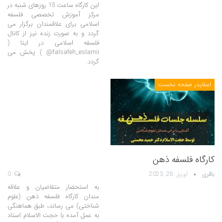
این کارگاه ساعت 15 روزهای شنبه در
مرکز آموزش تخصصی فلسفه
اسلامی برای علاقمندان برگزار می
گردد و به صورت زنده نیز از کانال
فلسفه اسلامی در ایتا (
falsafeh_eslamii@ ) پخش می
گردد.
اسلایدر صفحه نخست
کارگاه فلسفه ذهن
باقری
آوریل 28, 2023
0
به استحضار متقاضیان و علاقه
مندان کارگاه فلسفه ذهن (علوم
شناختی)‌ می رساند، طبق هماهنگی
به عمل آمده با حجت الاسلام استاد