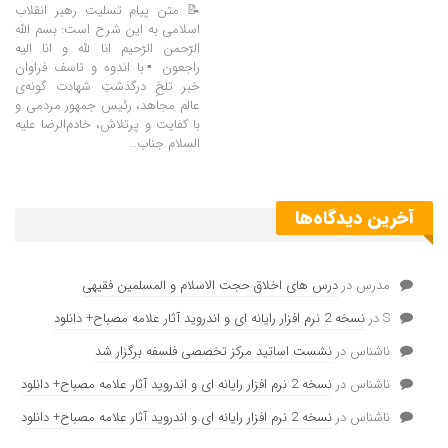
📝 متن پیام تسلیت رهبر انقلاب
اسلامی به این شرح است: بسم الله
الرّحمن الرّحیم انا لله و انا الیه
راجعون ▪️با اندوه و تاسف فراوان
خبر تلخِ درگذشتِ شهادت گونه‌ی
عالم مجاهد، رئیس جمهور مردمی و
با کفایت و پرتلاش، خادم‌الرضا علیه
السلام جناب…
آخرین دیدگاه‌ها
مدرس
در
درس های اخلاق حجت الاسلام و المسلمین فقیهی
S
در
نسخه 2 نرم افزار رایانه ای و اندروید آثار علامه مصباح+ دانلود
ناشناس
در
نشست اساتید مرکز تخصصی فلسفه برگزار شد
ناشناس
در
نسخه 2 نرم افزار رایانه ای و اندروید آثار علامه مصباح+ دانلود
ناشناس
در
نسخه 2 نرم افزار رایانه ای و اندروید آثار علامه مصباح+ دانلود