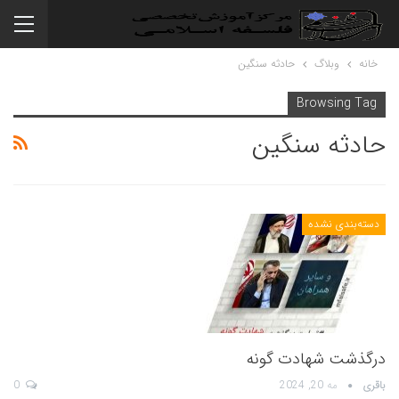
خانه
وبلاگ
حادثه سنگین
Browsing Tag
حادثه سنگین
دسته‌بندی نشده
درگذشت شهادت گونه
باقری
مه 20, 2024
0