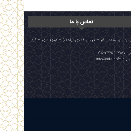
تماس با ما
آدرس: شهر مقدس قم – خیابان ۱۹ دی (باجک) – کوچه سوم – فرعی
۳۷۷۵۹۳۷۵-۰۲۵
info@mfalsafe.i