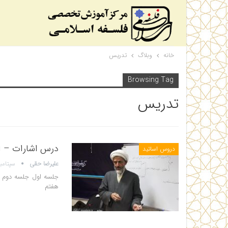
خانه
وبلاگ
تدریس
Browsing Tag
تدریس
درس اشارات – اس
دروس اساتید
علیرضا حقی
سپتامبر 6, 2
جلسه اول جلسه دوم 
هفتم