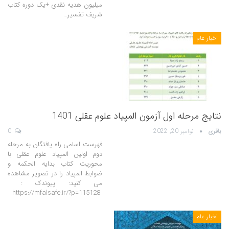
میلیون هدیه نقدی +یک دوره کتاب
شریف تفسیر…
اخبار عام
نتایج مرحله اول آزمون المپیاد علوم عقلی 1401
باقری
نوامبر 20, 2022
0
فهرست اسامی راه یافتگان به مرحله
دوم اولین المپیاد علوم عقلی با
محوریت کتاب بدایه الحکمه و
ضوابط المپیاد را در تصویر مشاهده
می کنید: پیوندک :
https://mfalsafe.ir/?p=115128
اخبار عام