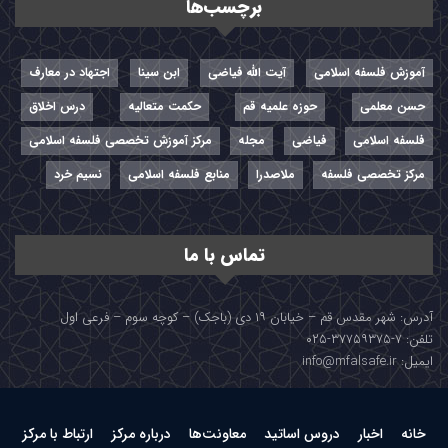
برچسب‌ها
آموزش فلسفه اسلامی
آیت الله فیاضی
ابن سینا
اجتهاد در معارف
حسن معلمی
حوزه علمیه قم
حکمت متعالیه
درس اخلاق
فلسفه اسلامی
فیاضی
مجله
مرکز آموزش تخصصی فلسفه اسلامی
مرکز تخصصی فلسفه
ملاصدرا
منابع فلسفه اسلامی
نسیم خرد
تماس با ما
آدرس: شهر مقدس قم – خیابان ۱۹ دی (باجک) – کوچه سوم – فرعی اول
تلفن: ۷-۳۷۷۵۹۳۷۵-۰۲۵
ایمیل: info@mfalsafe.ir
خانه
اخبار
دروس اساتید
معاونت‌ها
درباره مرکز
ارتباط با مرکز