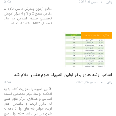
باقری
مارس 6, 2023
0
منابع آزمون پذیرش دانش پژوه در
مقاطع سطح 2 و 3 و 4 مرکز آموزش
تخصصی فلسفه اسلامی در سال
تحصیلی 1402- 1403 اعلام شد.
اسلایدر صفحه نخست
اسامی رتبه های برتر اولین المپیاد علوم عقلی اعلام شد
باقری
دسامبر 24, 2022
0
🔰این المپیاد با محوریت کتاب بدایه
الحکمه توسط مرکز تخصصی فلسفه
اسلامی و همکاری مراکز علوم عقلی
قم برگزار گردید و براساس اعلام
اولیه، جوایز رتبه های اول تا دهم به
شرح ذیل می باشد: ♦️رتبه اول : پنج