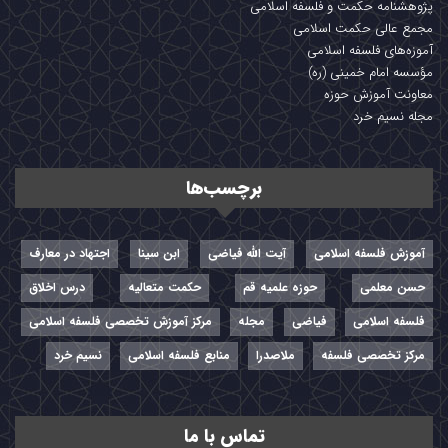
پژوهشنامه حکمت و فلسفه اسلامی
مجمع عالی حکمت اسلامی
آموزه‌های فلسفه اسلامی
مؤسسه امام خمینی (ره)
معاونت آموزش حوزه
مجله نسیم خرد
برچسب‌ها
آموزش فلسفه اسلامی
آیت الله فیاضی
ابن سینا
اجتهاد در معارف
حسن معلمی
حوزه علمیه قم
حکمت متعالیه
درس اخلاق
فلسفه اسلامی
فیاضی
مجله
مرکز آموزش تخصصی فلسفه اسلامی
مرکز تخصصی فلسفه
ملاصدرا
منابع فلسفه اسلامی
نسیم خرد
تماس با ما